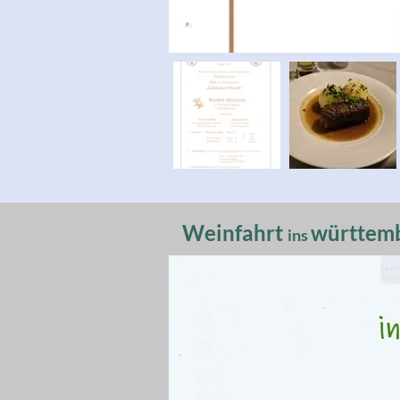
Weinfahrt
württemb
ins